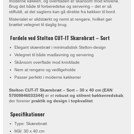
moderne køkken, og overfladen er skånsom mod knivene.
Brug det både til forberedelse og servering – det er så
stilfuldt, at det sagtens kan gå direkte fra køkken til bord.
Materialet er slidstærkt og nemt at rengøre, hvilket gør
brættet velegnet til daglig brug.
Fordele ved Stelton CUT-IT Skærebræt – Sort
Elegant skærebræt i minimalistisk Stelton-design
Velegnet til både madlavning og servering
Skånsom overflade mod knivblade
Nem at rengøre og vedligeholde
Passer perfekt i moderne køkkener
Stelton CUT-IT Skærebræt – Sort – 30 x 40 cm (EAN
57009846033344)
er et
robust og stilrent køkkenredskab
,
der forener
praktik og design i topkvalitet
.
Specifikationer
Type: Skærebræt
Mål: 30 x 40 cm