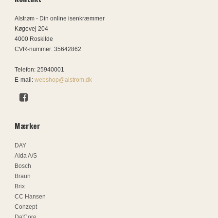
Alstrøm - Din online isenkræmmer
Køgevej 204
4000 Roskilde
CVR-nummer
:
35642862
Telefon
:
25940001
E-mail
:
webshop@alstrom.dk
Mærker
DAY
Aida A/S
Bosch
Braun
Brix
CC Hansen
Conzept
Da'Core