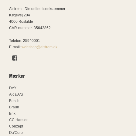
Alstrøm - Din online isenkræmmer
Køgevej 204
4000 Roskilde
CVR-nummer
:
35642862
Telefon
:
25940001
E-mail
:
webshop@alstrom.dk
Mærker
DAY
Aida A/S
Bosch
Braun
Brix
CC Hansen
Conzept
Da'Core