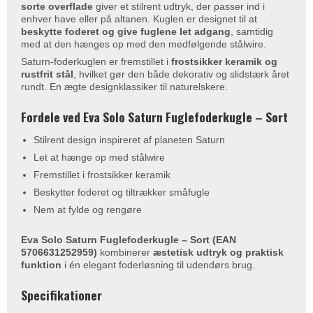
sorte overflade
giver et stilrent udtryk, der passer ind i
enhver have eller på altanen. Kuglen er designet til at
beskytte foderet og give fuglene let adgang
, samtidig
med at den hænges op med den medfølgende stålwire.
Saturn-foderkuglen er fremstillet i
frostsikker keramik og
rustfrit stål
, hvilket gør den både dekorativ og slidstærk året
rundt. En ægte designklassiker til naturelskere.
Fordele ved Eva Solo Saturn Fuglefoderkugle – Sort
Stilrent design inspireret af planeten Saturn
Let at hænge op med stålwire
Fremstillet i frostsikker keramik
Beskytter foderet og tiltrækker småfugle
Nem at fylde og rengøre
Eva Solo Saturn Fuglefoderkugle – Sort (EAN
5706631252959)
kombinerer
æstetisk udtryk og praktisk
funktion
i én elegant foderløsning til udendørs brug.
Specifikationer