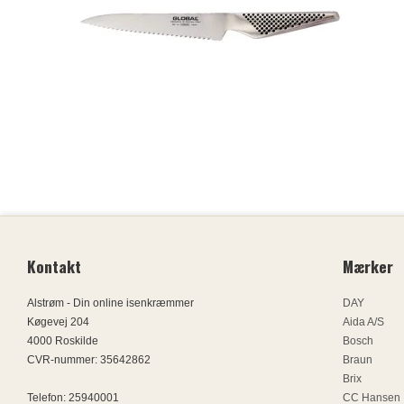
Kontakt
Mærker
Alstrøm - Din online isenkræmmer
DAY
Køgevej 204
Aida A/S
4000 Roskilde
Bosch
CVR-nummer
:
35642862
Braun
Brix
Telefon
:
25940001
CC Hansen