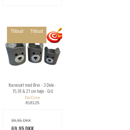
Tilbud
Tilbud
Kurvesæt med Ører - 3 Dele -
15,18 & 21 cm høje - Grå
Da'Core
818125
99,95 DKK
69,95 DKK