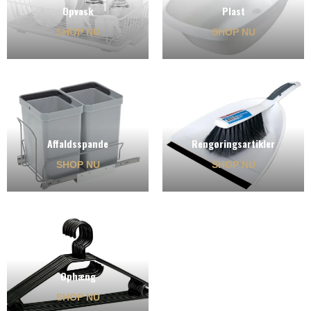
Opvask
Plast
SHOP NU
SHOP NU
Affaldsspande
Rengøringsartikler
SHOP NU
SHOP NU
Ophæng
SHOP NU