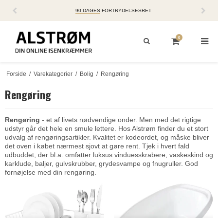
90 DAGES
FORTRYDELSESRET
0
Forside
/
Varekategorier
/
Bolig
/
Rengøring
Rengøring
Rengøring
- et af livets nødvendige onder. Men med det rigtige
udstyr går det hele en smule lettere. Hos Alstrøm finder du et stort
udvalg af rengøringsartikler. Kvalitet er kodeordet, og måske bliver
det oven i købet nærmest sjovt at gøre rent. Tjek i hvert fald
udbuddet, der bl.a. omfatter luksus vinduesskrabere, vaskeskind og
karklude, baljer, gulvskrubber, grydesvampe og fnugruller. God
fornøjelse med din rengøring.