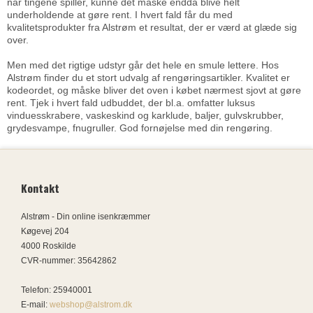
når tingene spiller, kunne det måske endda blive helt
underholdende at gøre rent. I hvert fald får du med
kvalitetsprodukter fra Alstrøm et resultat, der er værd at glæde sig
over.
Men med det rigtige udstyr går det hele en smule lettere. Hos
Alstrøm finder du et stort udvalg af rengøringsartikler. Kvalitet er
kodeordet, og måske bliver det oven i købet nærmest sjovt at gøre
rent. Tjek i hvert fald udbuddet, der bl.a. omfatter luksus
vinduesskrabere, vaskeskind og karklude, baljer, gulvskrubber,
grydesvampe, fnugruller. God fornøjelse med din rengøring.
Kontakt
Alstrøm - Din online isenkræmmer
Køgevej 204
4000 Roskilde
CVR-nummer
:
35642862
Telefon
:
25940001
E-mail
:
webshop@alstrom.dk