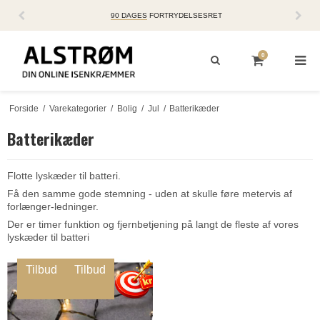
90 DAGES
FORTRYDELSESRET
0
Forside
/
Varekategorier
/
Bolig
/
Jul
/
Batterikæder
Batterikæder
Flotte lyskæder til batteri.
Få den samme gode stemning - uden at skulle føre metervis af
forlænger-ledninger.
Der er timer funktion og fjernbetjening på langt de fleste af vores
lyskæder til batteri
Tilbud
Tilbud