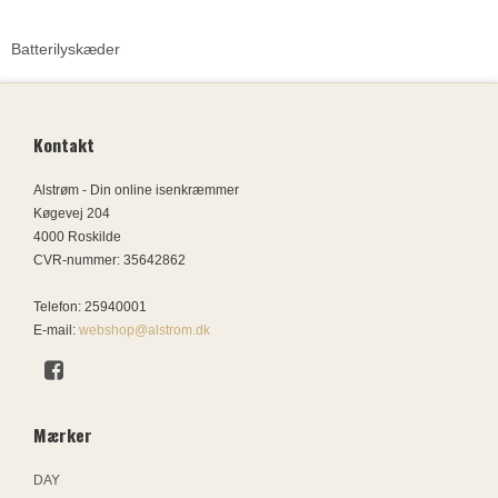
Batterilyskæder
Kontakt
Alstrøm - Din online isenkræmmer
Køgevej 204
4000 Roskilde
CVR-nummer
:
35642862
Telefon
:
25940001
E-mail
:
webshop@alstrom.dk
Mærker
DAY