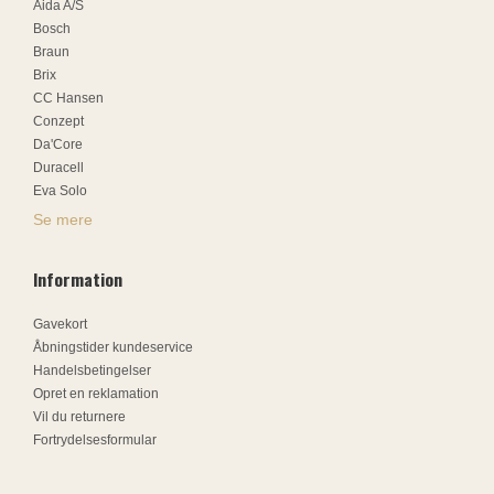
Aida A/S
Bosch
Braun
Brix
CC Hansen
Conzept
Da'Core
Duracell
Eva Solo
Se mere
Information
Gavekort
Åbningstider kundeservice
Handelsbetingelser
Opret en reklamation
Vil du returnere
Fortrydelsesformular