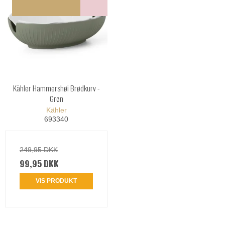
Kähler Hammershøi Brødkurv -
Grøn
Kähler
693340
249,95 DKK
99,95 DKK
VIS PRODUKT