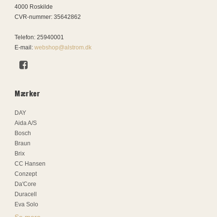
4000 Roskilde
CVR-nummer
:
35642862
Telefon
:
25940001
E-mail
:
webshop@alstrom.dk
Mærker
DAY
Aida A/S
Bosch
Braun
Brix
CC Hansen
Conzept
Da'Core
Duracell
Eva Solo
Se mere