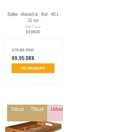
Bakke - Akacietræ - Rist - 40 x
32 cm
Da'Core
819830
179,95 DKK
99,95 DKK
VIS PRODUKT
Tilbud
Tilbud
Udsolgt