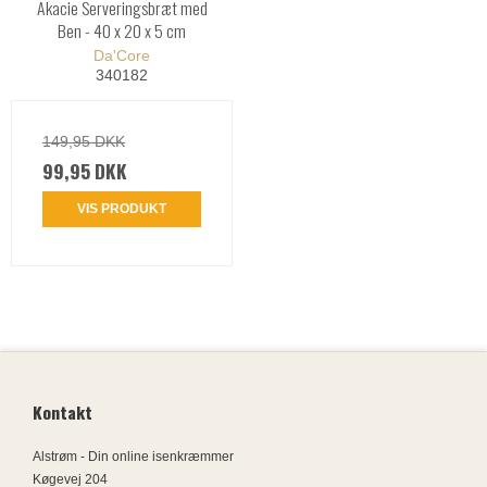
Akacie Serveringsbræt med
Ben - 40 x 20 x 5 cm
Da'Core
340182
149,95 DKK
99,95 DKK
VIS PRODUKT
Kontakt
Alstrøm - Din online isenkræmmer
Køgevej 204