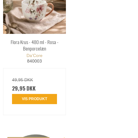
Flora Krus - 480 ml - Rosa -
Benporcelæn
Da'Core
840003
49,95 DKK
29,95 DKK
VIS PRODUKT