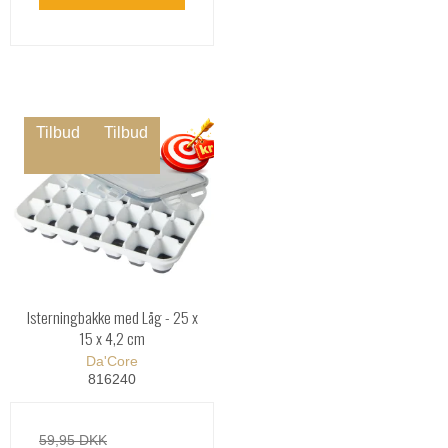
Tilbud
Tilbud
Isterningbakke med Låg - 25 x
15 x 4,2 cm
Da'Core
816240
59,95 DKK