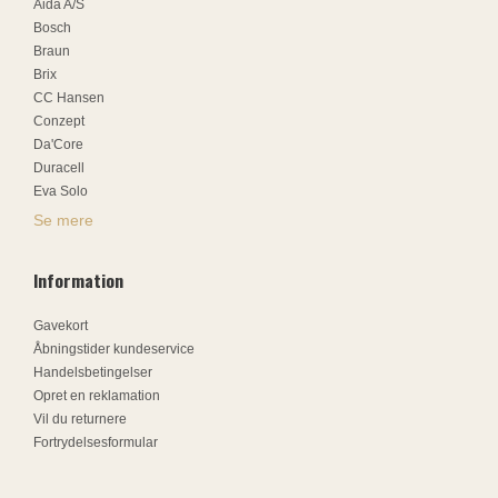
Aida A/S
Bosch
Braun
Brix
CC Hansen
Conzept
Da'Core
Duracell
Eva Solo
Se mere
Information
Gavekort
Åbningstider kundeservice
Handelsbetingelser
Opret en reklamation
Vil du returnere
Fortrydelsesformular