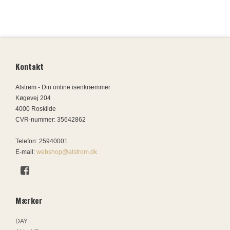
Kontakt
Alstrøm - Din online isenkræmmer
Køgevej 204
4000 Roskilde
CVR-nummer
:
35642862
Telefon
:
25940001
E-mail
:
webshop@alstrom.dk
Mærker
DAY