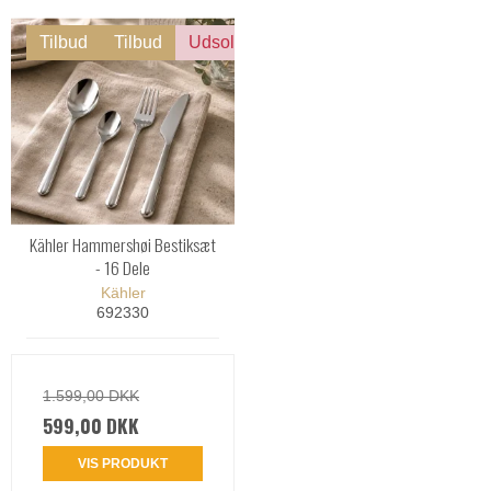
Tilbud
Tilbud
Udsolgt
Kähler Hammershøi Bestiksæt
- 16 Dele
Kähler
692330
1.599,00 DKK
599,00 DKK
VIS PRODUKT