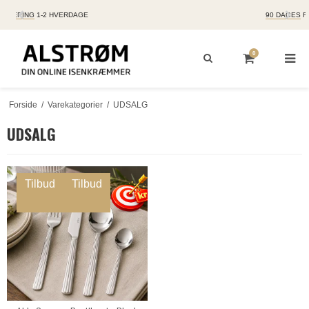
90 DAGES
FORTRYDELSESRET
0
Forside
/
Varekategorier
/
UDSALG
UDSALG
Tilbud
Tilbud