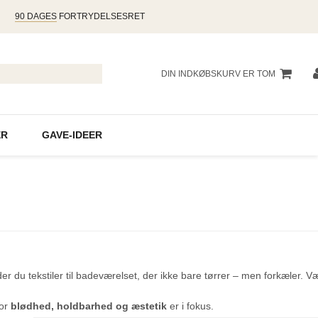
90 DAGES
FORTRYDELSESRET
DIN INDKØBSKURV ER TOM
R
GAVE-IDEER
nder du tekstiler til badeværelset, der ikke bare tørrer – men forkæler. V
vor
blødhed, holdbarhed og æstetik
er i fokus.