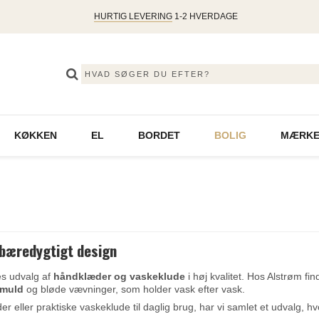
HURTIG LEVERING
1-2 HVERDAGE
KØKKEN
EL
BORDET
BOLIG
MÆRKE
bæredygtigt design
es udvalg af
håndklæder og vaskeklude
i høj kvalitet. Hos Alstrøm fi
omuld
og bløde vævninger, som holder vask efter vask.
eller praktiske vaskeklude til daglig brug, har vi samlet et udvalg, h