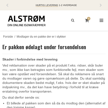
HURTIG LEVERING
1-2 HVERDAGE
0
Forside
/
Modtager du en pakke der er i stykker
Er pakken ødelagt under forsendelsen
Skader i forbindelse med levering
Ved reklamation over skader på et produkt f.eks. ridser, skår buler
mv., som ikke kan betragtes som funktionelle fejl, men skader som
kan være opstået ved forsendelsen. Så skal du reklamere så snart
du modtager varen og gøre opmærksom på dette. Du skal samtidig
dokumentere skaden bedst muligt, f.eks. hvis der er sket skader på
indpakning mv., da det kan have betydning i forhold til at kræve
erstatning overfor transportøren.
Du skal derfor sende os:
Et billede af pakken som den så da du modtog den (alternativt af
den tomme kasse)