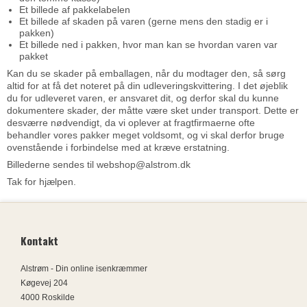
Et billede af pakkelabelen
Et billede af skaden på varen (gerne mens den stadig er i
pakken)
Et billede ned i pakken, hvor man kan se hvordan varen var
pakket
Kan du se skader på emballagen, når du modtager den, så sørg
altid for at få det noteret på din udleveringskvittering. I det øjeblik
du for udleveret varen, er ansvaret dit, og derfor skal du kunne
dokumentere skader, der måtte være sket under transport. Dette er
desværre nødvendigt, da vi oplever at fragtfirmaerne ofte
behandler vores pakker meget voldsomt, og vi skal derfor bruge
ovenstående i forbindelse med at kræve erstatning.
Billederne sendes til webshop@alstrom.dk
Tak for hjælpen.
Kontakt
Alstrøm - Din online isenkræmmer
Køgevej 204
4000 Roskilde