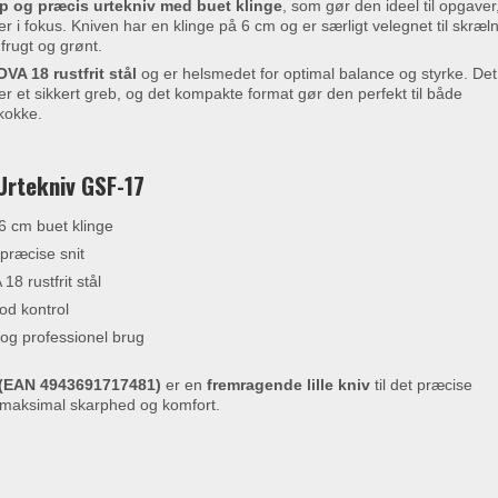
p og præcis urtekniv med buet klinge
, som gør den ideel til opgaver
r i fokus. Kniven har en klinge på 6 cm og er særligt velegnet til skræln
frugt og grønt.
A 18 rustfrit stål
og er helsmedet for optimal balance og styrke. Det
r et sikkert greb, og det kompakte format gør den perfekt til både
kokke.
Urtekniv GSF-17
6 cm buet klinge
 præcise snit
 rustfrit stål
od kontrol
 og professionel brug
 (EAN 4943691717481)
er en
fremragende lille kniv
til det præcise
 maksimal skarphed og komfort.