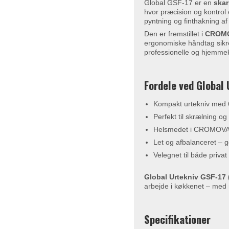
Global GSF-17 er en
skar
hvor præcision og kontrol e
pyntning og finthakning af 
Den er fremstillet i
CROMOV
ergonomiske håndtag sikre
professionelle og hjemme
Fordele ved Global 
Kompakt urtekniv med 
Perfekt til skrælning og
Helsmedet i CROMOVA 18
Let og afbalanceret – g
Velegnet til både privat
Global Urtekniv GSF-17
arbejde i køkkenet – med
Specifikationer