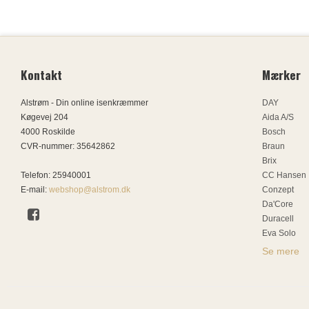
Kontakt
Mærker
Alstrøm - Din online isenkræmmer
DAY
Køgevej 204
Aida A/S
4000 Roskilde
Bosch
CVR-nummer
:
35642862
Braun
Brix
Telefon
:
25940001
CC Hansen
E-mail
:
webshop@alstrom.dk
Conzept
Da'Core
Duracell
Eva Solo
Se mere