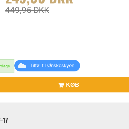
449,95 DKK
Tilføj til Ønskeskyen
erdage
KØB
F-17