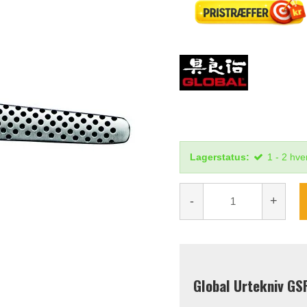
Lagerstatus:
1 - 2 hv
-
+
Global Urtekniv GS