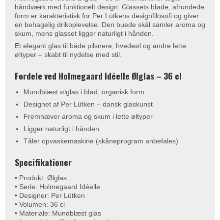
håndværk med funktionelt design. Glassets bløde, afrundede
form er karakteristisk for Per Lütkens designfilosofi og giver
en behagelig drikoplevelse. Den buede skål samler aroma og
skum, mens glasset ligger naturligt i hånden.
Et elegant glas til både pilsnere, hvedeøl og andre lette
øltyper – skabt til nydelse med stil.
Fordele ved Holmegaard Idéelle Ølglas – 36 cl
Mundblæst ølglas i blød, organisk form
Designet af Per Lütken – dansk glaskunst
Fremhæver aroma og skum i lette øltyper
Ligger naturligt i hånden
Tåler opvaskemaskine (skåneprogram anbefales)
Specifikationer
• Produkt: Ølglas
• Serie: Holmegaard Idéelle
• Designer: Per Lütken
• Volumen: 36 cl
• Materiale: Mundblæst glas