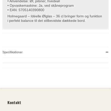
• Anvendelse: Øl, pilsner, hvedeøl
• Opvaskemaskine: Ja, ved skåneprogram
• EAN: 5705140390800
Holmegaard – Idéelle Ølglas – 36 cl bringer form og funktion
i perfekt balance til det stilbevidste dækkede bord.
Specifikationer
Kontakt