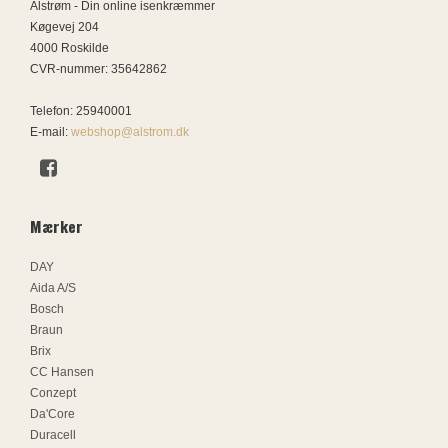
Alstrøm - Din online isenkræmmer
Køgevej 204
4000 Roskilde
CVR-nummer
:
35642862
Telefon
:
25940001
E-mail
:
webshop@alstrom.dk
Mærker
DAY
Aida A/S
Bosch
Braun
Brix
CC Hansen
Conzept
Da'Core
Duracell