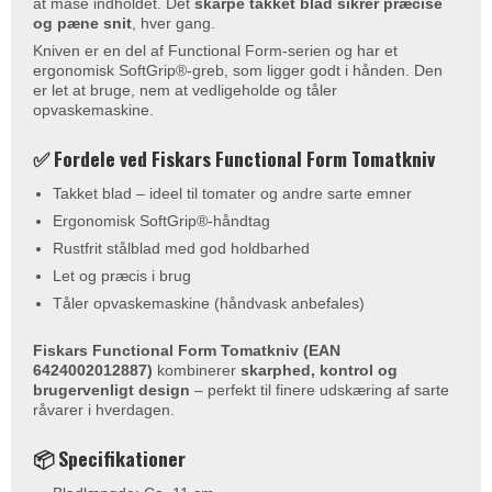
at mase indholdet. Det
skarpe takket blad sikrer præcise
og pæne snit
, hver gang.
Kniven er en del af Functional Form-serien og har et
ergonomisk SoftGrip®-greb, som ligger godt i hånden. Den
er let at bruge, nem at vedligeholde og tåler
opvaskemaskine.
✅ Fordele ved Fiskars Functional Form Tomatkniv
Takket blad – ideel til tomater og andre sarte emner
Ergonomisk SoftGrip®-håndtag
Rustfrit stålblad med god holdbarhed
Let og præcis i brug
Tåler opvaskemaskine (håndvask anbefales)
Fiskars Functional Form Tomatkniv (EAN
6424002012887)
kombinerer
skarphed, kontrol og
brugervenligt design
– perfekt til finere udskæring af sarte
råvarer i hverdagen.
📦 Specifikationer