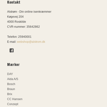
Kontakt
Alstrøm - Din online isenkræmmer
Køgevej 204
4000 Roskilde
CVR-nummer
:
35642862
Telefon
:
25940001
E-mail
:
webshop@alstrom.dk
Mærker
DAY
Aida A/S
Bosch
Braun
Brix
CC Hansen
Conzept