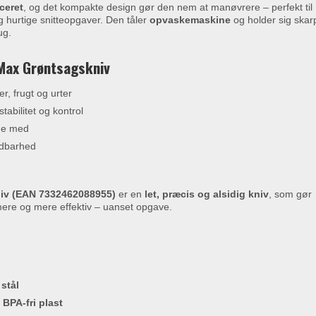
ceret
, og det kompakte design gør den nem at manøvrere – perfekt til
 hurtige snitteopgaver. Den tåler
opvaskemaskine
og holder sig skarp
ug.
Max Grøntsagskniv
er, frugt og urter
abilitet og kontrol
jde med
oldbarhed
iv (EAN 7332462088955)
er en
let, præcis og alsidig kniv
, som gør
re og mere effektiv – uanset opgave.
 stål
BPA-fri plast