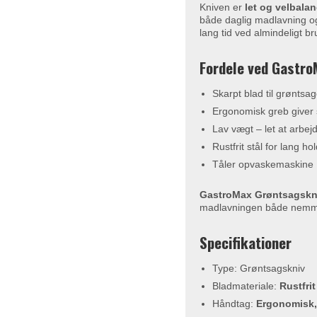
Kniven er
let og velbalan
både daglig madlavning og
lang tid ved almindeligt br
Fordele ved Gastro
Skarpt blad til grøntsag
Ergonomisk greb giver st
Lav vægt – let at arbe
Rustfrit stål for lang h
Tåler opvaskemaskine
GastroMax Grøntsagskn
madlavningen både nemme
Specifikationer
Type: Grøntsagskniv
Bladmateriale:
Rustfrit
Håndtag:
Ergonomisk, 