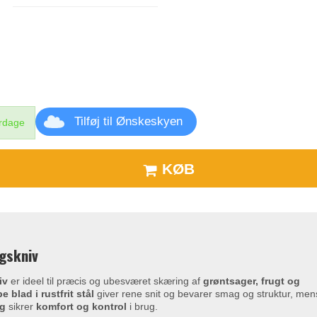
Tilføj til Ønskeskyen
erdage
KØB
gskniv
iv
er ideel til præcis og ubesværet skæring af
grøntsager, frugt og
e blad i rustfrit stål
giver rene snit og bevarer smag og struktur, men
ag
sikrer
komfort og kontrol
i brug.