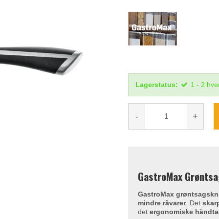
Lagerstatus:
1 - 2 hv
-
+
GastroMax Grøntsa
GastroMax grøntsagskn
mindre råvarer
. Det
skarp
det
ergonomiske håndt