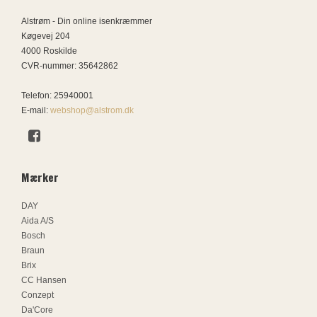
Alstrøm - Din online isenkræmmer
Køgevej 204
4000 Roskilde
CVR-nummer
:
35642862
Telefon
:
25940001
E-mail
:
webshop@alstrom.dk
Mærker
DAY
Aida A/S
Bosch
Braun
Brix
CC Hansen
Conzept
Da'Core