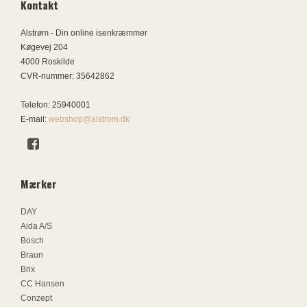
Kontakt
Alstrøm - Din online isenkræmmer
Køgevej 204
4000 Roskilde
CVR-nummer
:
35642862
Telefon
:
25940001
E-mail
:
webshop@alstrom.dk
Mærker
DAY
Aida A/S
Bosch
Braun
Brix
CC Hansen
Conzept