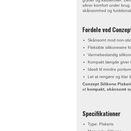
gryder og kasseroller. De
sikrer komfort under brug.
skånsomhed og funktionalit
Fordele ved Conzept
Skånsomt mod non-stick
Fleksible silikonewire fo
Varmebestandig silikone
Kompakt længde giver h
Ideelt til mindre portio
Let at rengøre og klar t
Conzept Silikone Pisker
et
kompakt, skånsomt og
Specifikationer
Type: Piskeris