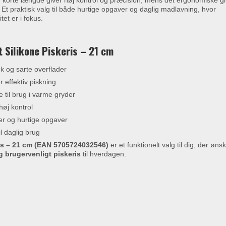
n korte længde giver høj kontrol og præcision, mens det ergonomiske g
 Et praktisk valg til både hurtige opgaver og daglig madlavning, hvor
et er i fokus.
 Silikone Piskeris – 21 cm
 og sarte overflader
r effektiv piskning
 til brug i varme gryder
øj kontrol
ner og hurtige opgaver
il daglig brug
is – 21 cm (EAN 5705724032546)
er et funktionelt valg til dig, der øns
 brugervenligt piskeris
til hverdagen.