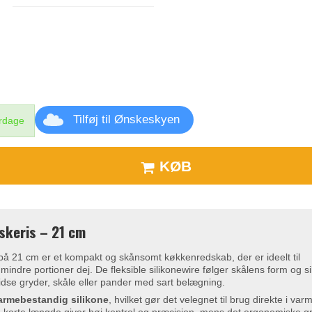
Tilføj til Ønskeskyen
erdage
KØB
iskeris – 21 cm
 på 21 cm er et kompakt og skånsomt køkkenredskab, der er ideelt til
mindre portioner dej. De fleksible silikonewire følger skålens form og si
ridse gryder, skåle eller pander med sart belægning.
armebestandig silikone
, hvilket gør det velegnet til brug direkte i var