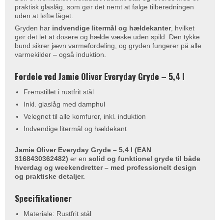
praktisk glaslåg, som gør det nemt at følge tilberedningen
uden at løfte låget.
Gryden har
indvendige litermål og hældekanter
, hvilket
gør det let at dosere og hælde væske uden spild. Den tykke
bund sikrer jævn varmefordeling, og gryden fungerer på alle
varmekilder – også induktion.
Fordele ved Jamie Oliver Everyday Gryde – 5,4 l
Fremstillet i rustfrit stål
Inkl. glaslåg med damphul
Velegnet til alle komfurer, inkl. induktion
Indvendige litermål og hældekant
Jamie Oliver Everyday Gryde – 5,4 l (EAN
3168430362482)
er en
solid og funktionel gryde til både
hverdag og weekendretter – med professionelt design
og praktiske detaljer.
Specifikationer
Materiale: Rustfrit stål