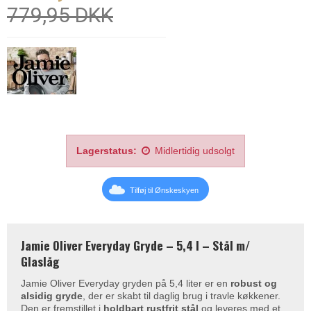
779,95 DKK
Lagerstatus:
Midlertidig udsolgt
Tilføj til Ønskeskyen
Jamie Oliver Everyday Gryde – 5,4 l – Stål m/
Glaslåg
Jamie Oliver Everyday gryden på 5,4 liter er en
robust og
alsidig gryde
, der er skabt til daglig brug i travle køkkener.
Den er fremstillet i
holdbart rustfrit stål
og leveres med et