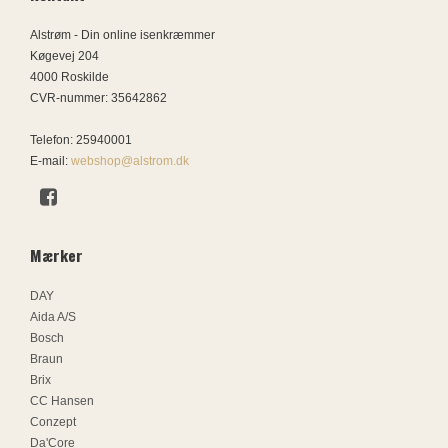
Alstrøm - Din online isenkræmmer
Køgevej 204
4000 Roskilde
CVR-nummer
:
35642862
Telefon
:
25940001
E-mail
:
webshop@alstrom.dk
Mærker
DAY
Aida A/S
Bosch
Braun
Brix
CC Hansen
Conzept
Da'Core