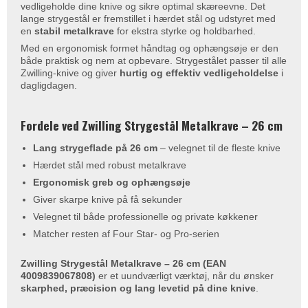
vedligeholde dine knive og sikre optimal skæreevne. Det
lange strygestål er fremstillet i hærdet stål og udstyret med
en
stabil metalkrave
for ekstra styrke og holdbarhed.
Med en ergonomisk formet håndtag og ophængsøje er den
både praktisk og nem at opbevare. Strygestålet passer til alle
Zwilling-knive og giver
hurtig og effektiv vedligeholdelse
i
dagligdagen.
Fordele ved Zwilling Strygestål Metalkrave – 26 cm
Lang strygeflade på 26 cm
– velegnet til de fleste knive
Hærdet stål med robust metalkrave
Ergonomisk greb og ophængsøje
Giver skarpe knive på få sekunder
Velegnet til både professionelle og private køkkener
Matcher resten af Four Star- og Pro-serien
Zwilling Strygestål Metalkrave – 26 cm (EAN
4009839067808)
er et uundværligt værktøj, når du ønsker
skarphed, præcision og lang levetid på dine knive
.