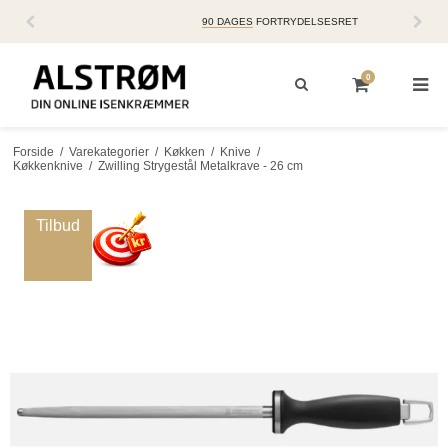
90 DAGES
FORTRYDELSESRET
0
Forside
/
Varekategorier
/
Køkken
/
Knive
/
Køkkenknive
/
Zwilling Strygestål Metalkrave - 26 cm
Tilbud