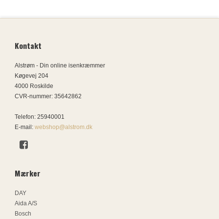
Kontakt
Alstrøm - Din online isenkræmmer
Køgevej 204
4000 Roskilde
CVR-nummer
:
35642862
Telefon
:
25940001
E-mail
:
webshop@alstrom.dk
Mærker
DAY
Aida A/S
Bosch