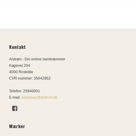
Kontakt
Alstrøm - Din online isenkræmmer
Køgevej 204
4000 Roskilde
CVR-nummer
:
35642862
Telefon
:
25940001
E-mail
:
webshop@alstrom.dk
Mærker