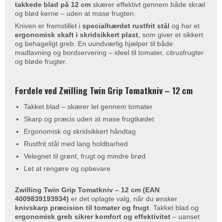
takkede blad på 12 cm
skærer effektivt gennem både skræl
og blød kerne – uden at mase frugten.
Kniven er fremstillet i
specialhærdet rustfrit stål
og har et
ergonomisk skaft i skridsikkert plast
, som giver et sikkert
og behageligt greb. En uundværlig hjælper til både
madlavning og bordservering – ideel til tomater, citrusfrugter
og bløde frugter.
Fordele ved Zwilling Twin Grip Tomatkniv – 12 cm
Takket blad – skærer let gennem tomater
Skarp og præcis uden at mase frugtkødet
Ergonomisk og skridsikkert håndtag
Rustfrit stål med lang holdbarhed
Velegnet til grønt, frugt og mindre brød
Let at rengøre og opbevare
Zwilling Twin Grip Tomatkniv – 12 cm (EAN
4009839193934)
er det oplagte valg, når du ønsker
knivskarp præcision til tomater og frugt
. Takket blad og
ergonomisk greb sikrer komfort og effektivitet
– uanset