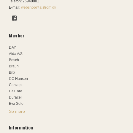
Telefon
:
25940001
E-mail
:
webshop@alstrom.dk
Mærker
DAY
Aida A/S
Bosch
Braun
Brix
CC Hansen
Conzept
Da'Core
Duracell
Eva Solo
Se mere
Information