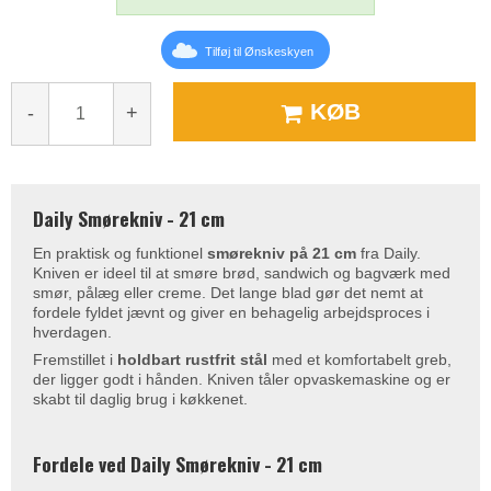
Tilføj til Ønskeskyen
KØB
-
+
Daily Smørekniv - 21 cm
En praktisk og funktionel
smørekniv på 21 cm
fra Daily.
Kniven er ideel til at smøre brød, sandwich og bagværk med
smør, pålæg eller creme. Det lange blad gør det nemt at
fordele fyldet jævnt og giver en behagelig arbejdsproces i
hverdagen.
Fremstillet i
holdbart rustfrit stål
med et komfortabelt greb,
der ligger godt i hånden. Kniven tåler opvaskemaskine og er
skabt til daglig brug i køkkenet.
Fordele ved Daily Smørekniv - 21 cm