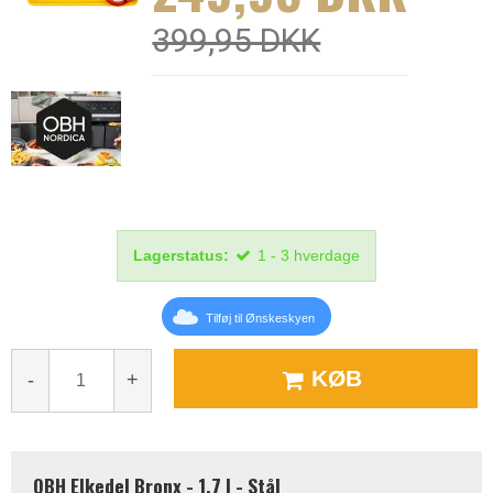
399,95 DKK
Lagerstatus:
1 - 3 hverdage
Tilføj til Ønskeskyen
KØB
-
+
OBH Elkedel Bronx - 1,7 l - Stål