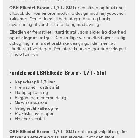
OBH Elkedel Bronx - 1,7 l - Stål
er en stilren og funktionel
elkedel, der kombinerer moderne design med høj ydeevne i
køkkenet. Den er ideel til både daglig brug og hurtig
opvarmning af vand til kaffe, te og madlavning.
Elkedlen er fremstillet i
rustfrit stål
, som sikrer
holdbarhed
og et elegant udtryk
. Den kraftige varmeeffekt giver hurtig
opkogning, mens det praktiske design gør den nem at
håndtere i hverdagen. Den store kapacitet gør den velegnet
til hele familien.
Fordele ved OBH Elkedel Bronx - 1,7 l - Stål
Kapacitet på 1,7 liter
Fremstillet i rustfrit stål
Hurtig opkogning
Elegant og moderne design
Nem at anvende
Velegnet til kaffe og te
Praktisk i hverdagen
Holdbar kvalitet
OBH Elkedel Bronx - 1,7 l - Stål
er et oplagt valg til dig, der
ønsker
en effektiv og stilren elkedel
, hvor den store