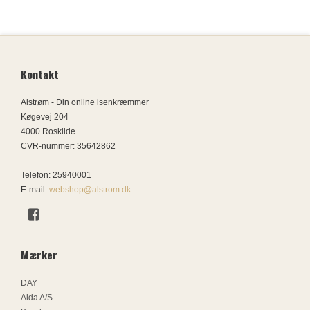
Kontakt
Alstrøm - Din online isenkræmmer
Køgevej 204
4000 Roskilde
CVR-nummer
:
35642862
Telefon
:
25940001
E-mail
:
webshop@alstrom.dk
Mærker
DAY
Aida A/S