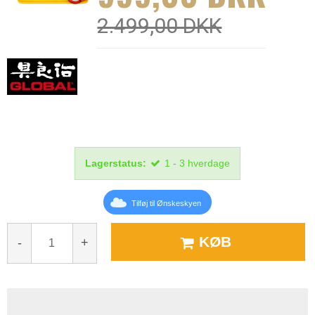
2.499,00 DKK
Lagerstatus:
1 - 3 hverdage
Tilføj til Ønskeskyen
KØB
-
+