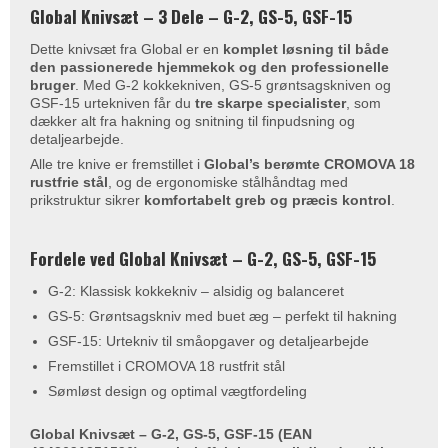
Global Knivsæt – 3 Dele – G-2, GS-5, GSF-15
Dette knivsæt fra Global er en
komplet løsning til både
den passionerede hjemmekok og den professionelle
bruger
. Med G-2 kokkekniven, GS-5 grøntsagskniven og
GSF-15 urtekniven får du
tre skarpe specialister
, som
dækker alt fra hakning og snitning til finpudsning og
detaljearbejde.
Alle tre knive er fremstillet i
Global’s berømte CROMOVA 18
rustfrie stål
, og de ergonomiske stålhåndtag med
prikstruktur sikrer
komfortabelt greb og præcis kontrol
.
Fordele ved Global Knivsæt – G-2, GS-5, GSF-15
G-2: Klassisk kokkekniv – alsidig og balanceret
GS-5: Grøntsagskniv med buet æg – perfekt til hakning
GSF-15: Urtekniv til småopgaver og detaljearbejde
Fremstillet i CROMOVA 18 rustfrit stål
Sømløst design og optimal vægtfordeling
Global Knivsæt – G-2, GS-5, GSF-15 (EAN