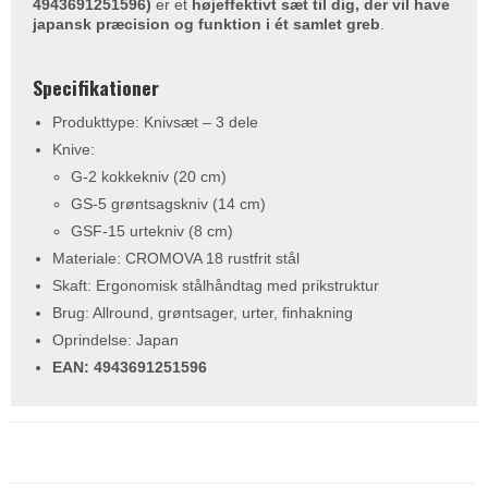
4943691251596)
er et
højeffektivt sæt til dig, der vil have
japansk præcision og funktion i ét samlet greb
.
Specifikationer
Produkttype: Knivsæt – 3 dele
Knive:
G-2 kokkekniv (20 cm)
GS-5 grøntsagskniv (14 cm)
GSF-15 urtekniv (8 cm)
Materiale: CROMOVA 18 rustfrit stål
Skaft: Ergonomisk stålhåndtag med prikstruktur
Brug: Allround, grøntsager, urter, finhakning
Oprindelse: Japan
EAN: 4943691251596