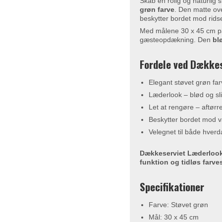
Skab en rolig og naturlig
grøn farve
. Den matte ov
beskytter bordet mod rids
Med målene 30 x 45 cm pa
gæsteopdækning. Den
bl
Fordele ved Dækkes
Elegant støvet grøn far
Læderlook – blød og sl
Let at rengøre – aftørr
Beskytter bordet mod v
Velegnet til både hverd
Dækkeserviet Læderlook
funktion og tidløs farves
Specifikationer
Farve: Støvet grøn
Mål: 30 x 45 cm