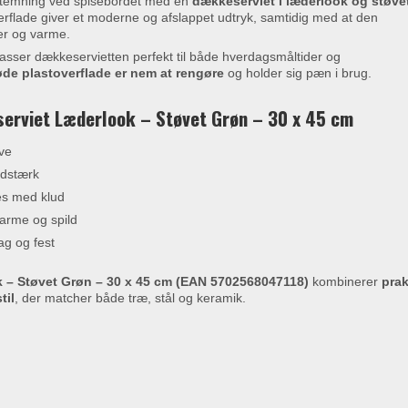
 stemning ved spisebordet med en
dækkeserviet i læderlook og støve
erflade giver et moderne og afslappet udtryk, samtidig med at den
er og varme.
sser dækkeservietten perfekt til både hverdagsmåltider og
øde plastoverflade er nem at rengøre
og holder sig pæn i brug.
erviet Læderlook – Støvet Grøn – 30 x 45 cm
ve
idstærk
es med klud
arme og spild
ag og fest
 – Støvet Grøn – 30 x 45 cm (EAN 5702568047118)
kombinerer
prak
til
, der matcher både træ, stål og keramik.