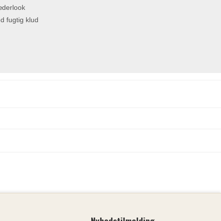
æderlook
d fugtig klud
Nyhedstilmelding