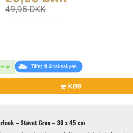
49,95 DKK
Tilføj til Ønskeskyen
erdage
KØB
rlook – Støvet Grøn – 30 x 45 cm