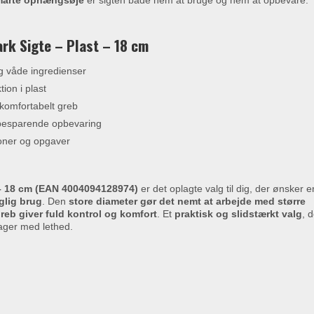
marte ophængsøje
er sigten både nem at bruge og nem at opbevare.
rk Sigte – Plast – 18 cm
og våde ingredienser
ion i plast
komfortabelt greb
sbesparende opbevaring
tioner og opgaver
 – 18 cm (EAN 4004094128974)
er det oplagte valg til dig, der ønsker e
aglig brug
. Den
store diameter gør det nemt at arbejde med større
reb giver fuld kontrol og komfort
. Et
praktisk og slidstærkt valg
, 
tsager med lethed.