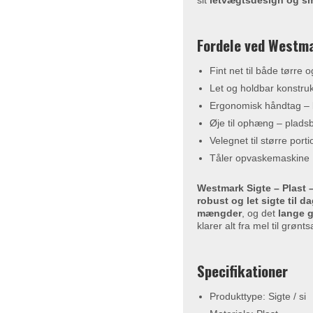
sit
letvægtsdesign og s
Fordele ved Westma
Fint net til både tørre 
Let og holdbar konstrukt
Ergonomisk håndtag – 
Øje til ophæng – plad
Velegnet til større por
Tåler opvaskemaskine
Westmark Sigte – Plast
robust og let sigte til d
mængder
, og det
lange g
klarer alt fra mel til grøn
Specifikationer
Produkttype: Sigte / si