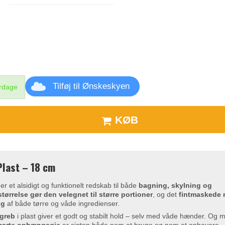
Tilføj til Ønskeskyen
erdage
KØB
last – 18 cm
 et alsidigt og funktionelt redskab til både
bagning, skylning og
størrelse gør den velegnet til større portioner
, og det
fintmaskede 
ng
af både tørre og våde ingredienser.
 greb
i plast giver et godt og stabilt hold – selv med våde hænder. Og 