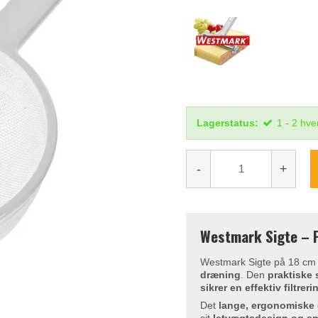
Lagerstatus:
1 - 2 hv
-
+
Westmark Sigte – P
Westmark Sigte på 18 cm er
dræning
. Den
praktiske 
sikrer en effektiv filtreri
Det
lange, ergonomiske